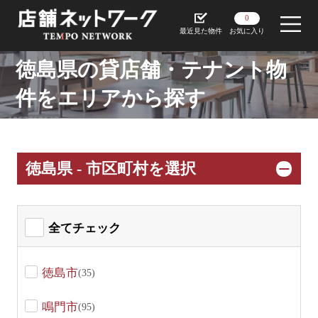
0
最近見た物件
お気に入り
徳島県の貸店舗・テナント物
件をエリアから探す
徳島県 - 市区町村を選択
全てチェック
徳島市
(35)
鳴門市
(95)