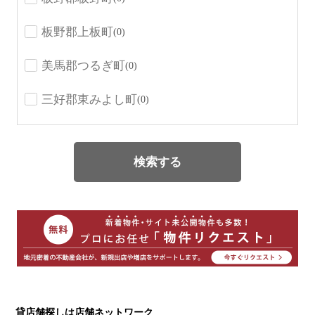
板野郡上板町
(0)
美馬郡つるぎ町
(0)
三好郡東みよし町
(0)
検索する
貸店舗探しは店舗ネットワーク