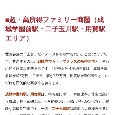
■超・高所得ファミリー商圏（成
城学園前駅・二子玉川駅・用賀駅
エリア）
世田谷区の「上質」なイメージを牽引するのが、この3エリアで
す。共通するのは、
23区内でもトップクラスの所得水準
と、それ
に伴う旺盛な消費意欲です。1世帯あたり平均年収は、成城学園
前駅が673万円、二子玉川駅が652万円、用賀駅が590万円 と、い
ずれも圧倒的な高水準を誇ります。
成城学園前駅
と
用賀駅
は、持ち家比率・一戸建比率が非常に高い
（成城：持ち家60.1%、一戸建40.0%、用賀：持ち家57.0%）、閑
静な高級住宅街です。一方、
二子玉川駅
は駅前の大規模再開発に