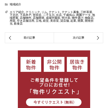
地域紹介
エリア紹介
,
クリニック
,
ジム
,
テナント
,
テナント募集
,
三軒茶屋
,
下北沢
,
下高井戸
,
世田谷
,
二子玉川
,
出店
,
千歳烏山
,
商圏データ
,
地
域密着
,
店舗物件
,
店舗開発
,
成城学園前
,
明大前
,
物件選び
,
物販店
,
用賀
,
空き店舗活用
,
立地
,
経堂
,
美容室
,
貸店舗
,
起業
,
開業
,
開発担
当
,
飲食店