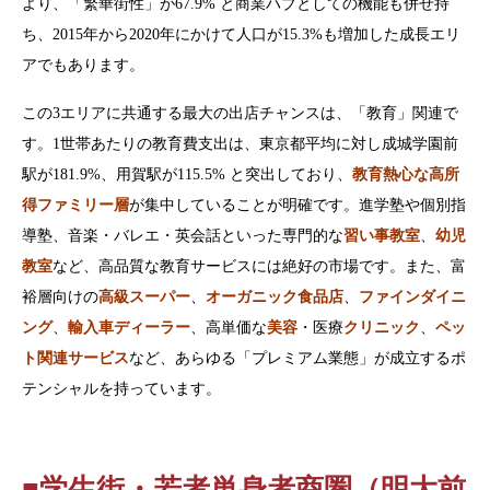
より、「繁華街性」が67.9% と商業ハブとしての機能も併せ持
ち、2015年から2020年にかけて人口が15.3%も増加した成長エリ
アでもあります。
この3エリアに共通する最大の出店チャンスは、「教育」関連で
す。1世帯あたりの教育費支出は、東京都平均に対し成城学園前
駅が181.9%、用賀駅が115.5% と突出しており、
教育熱心な高所
得ファミリー層
が集中していることが明確です。進学塾や個別指
導塾、音楽・バレエ・英会話といった専門的な
習い事教室
、
幼児
教室
など、高品質な教育サービスには絶好の市場です。また、富
裕層向けの
高級スーパー
、
オーガニック食品店
、
ファインダイニ
ング
、
輸入車ディーラー
、高単価な
美容
・医療
クリニック
、
ペッ
ト関連サービス
など、あらゆる「プレミアム業態」が成立するポ
テンシャルを持っています。
■学生街・若者単身者商圏（明大前