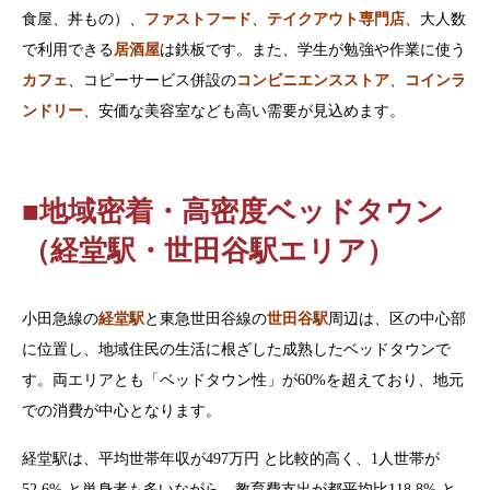
食屋、丼もの）、
ファストフード
、
テイクアウト専門店
、大人数
で利用できる
居酒屋
は鉄板です。また、学生が勉強や作業に使う
カフェ
、コピーサービス併設の
コンビニエンスストア
、
コインラ
ンドリー
、安価な美容室なども高い需要が見込めます。
■地域密着・高密度ベッドタウン
（経堂駅・世田谷駅エリア）
小田急線の
経堂駅
と東急世田谷線の
世田谷駅
周辺は、区の中心部
に位置し、地域住民の生活に根ざした成熟したベッドタウンで
す。両エリアとも「ベッドタウン性」が60%を超えており、地元
での消費が中心となります。
経堂駅は、平均世帯年収が497万円 と比較的高く、1人世帯が
52.6% と単身者も多いながら、教育費支出が都平均比118.8% と