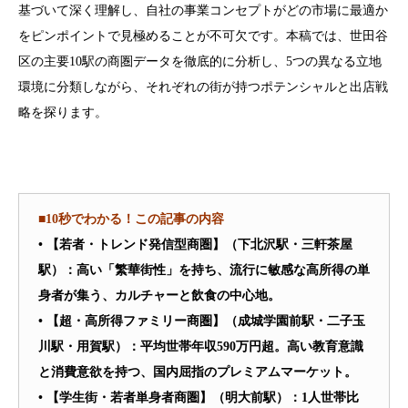
基づいて深く理解し、自社の事業コンセプトがどの市場に最適か
をピンポイントで見極めることが不可欠です。本稿では、世田谷
区の主要10駅の商圏データを徹底的に分析し、5つの異なる立地
環境に分類しながら、それぞれの街が持つポテンシャルと出店戦
略を探ります。
■10秒でわかる！この記事の内容
• 【若者・トレンド発信型商圏】（下北沢駅・三軒茶屋
駅）：高い「繁華街性」を持ち、流行に敏感な高所得の単
身者が集う、カルチャーと飲食の中心地。
• 【超・高所得ファミリー商圏】（成城学園前駅・二子玉
川駅・用賀駅）：平均世帯年収590万円超。高い教育意識
と消費意欲を持つ、国内屈指のプレミアムマーケット。
• 【学生街・若者単身者商圏】（明大前駅）：1人世帯比