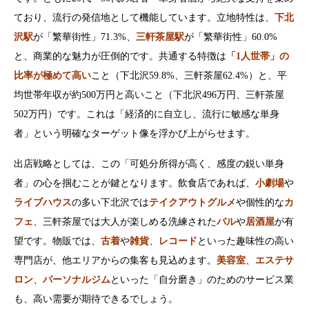
ており、流行の発信地として機能しています。立地特性は、
下北
沢駅
が「繁華街性」71.3%、
三軒茶屋駅
が「繁華街性」60.0%
と、商業的な魅力が圧倒的です。共通する特徴は
「1人世帯」の
比率が極めて高い
こと（下北沢59.8%、三軒茶屋62.4%）と、平
均世帯年収が約500万円と高いこと（下北沢496万円、三軒茶屋
502万円）です。これは「経済的に自立し、流行に敏感な単身
者」という明確なターゲット像を浮かび上がらせます。
出店戦略としては、この「可処分所得が高く、感度の鋭い単身
者」の心を掴むことが鍵となります。飲食店であれば、
小劇場
や
ライブハウス
の多い下北沢では
テイクアウトグルメ
や個性的な
カ
フェ
、三軒茶屋では大人が楽しめる洗練された
バル
や
居酒屋
が有
望です。物販では、
古着
や
雑貨
、
レコード
といった趣味性の高い
専門店が、他エリアからの集客も見込めます。
美容室
、
エステサ
ロン
、
パーソナルジム
といった「自分磨き」のためのサービス業
も、高い需要が期待できるでしょう。