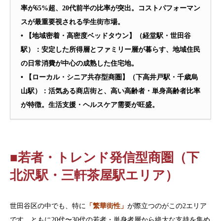
率が65%超、20代前半の比率が突出。コストパフォーマン
スが最重要視される学生街市場。
• 【地域密着・高密度ベッドタウン】（経堂駅・世田谷
駅）：安定した所得層とファミリー層が暮らす、地域住民
の日常消費が中心の成熟した住宅地。
• 【ローカル・シニア共存型商圏】（下高井戸駅・千歳烏
山駅）：活気ある商店街と、高い高齢者・単身高齢者比率
が特徴。生活支援・ヘルスケア需要が旺盛。
■若者・トレンド発信型商圏（下
北沢駅・三軒茶屋駅エリア）
世田谷区の中でも、特に
「繁華街性」
が際立つのがこの2エリア
です。ともに20代〜30代の若者・単身者層から絶大な支持を集め