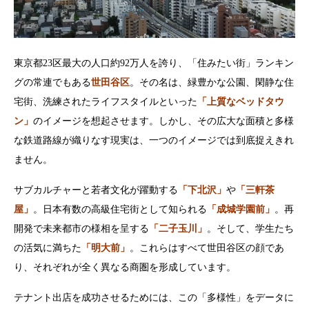
東京都23区最大の人口約92万人を誇り、「住みたい街」ランキン
グの常連でもある
世田谷区
。その名は、緑豊かな公園、閑静な住
宅街、洗練されたライフスタイルといった
「上質なベッドタウ
ン」
のイメージを想起させます。しかし、その広大な面積と多様
な鉄道路線が織りなす現実は、一つのイメージでは到底捉えきれ
ません。
サブカルチャーと若者文化が躍動する
「下北沢」
や
「三軒茶
屋」
。日本有数の高級住宅街として知られる
「成城学園前」
。再
開発で未来都市の様相を呈する
「二子玉川」
。そして、学生たち
の活気に満ちた
「明大前」
。これらはすべて世田谷区の顔であ
り、それぞれが全く異なる商圏を形成しています。
テナント出店を成功させるためには、この「多様性」をデータに