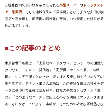
が徒歩圏内で買い物を済ませられる
小型スーパー
や
ドラッグスト
ア
、
惣菜店
、そして地域住民の「居場所」となるような安価な喫
茶店や定食屋も、商店街の活性化に寄与しつつ安定した経営が見
込めるでしょう。
■この記事のまとめ
東京都世田谷区は、「上質なベッドタウン」という一つの側面だ
けでなく、「トレンド発信地」「高所得ファミリー層」「学生
街」「シニア市場」といった、驚くほど多様な顔を持つエリアの
集合体です。テナント出店の成功は、この複雑な市場の特性をデ
ータに基づいて正確に読み解き、自社の事業コンセプトと「誰
の」「どのようなニーズ」に応えるのかを明確にマッチングさせ
ることにかかっています。本稿が、そのための確かな羅針盤とな