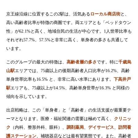
京王線沿線に位置するこの2駅は、活気ある
ローカル商店街
と、
高い高齢者比率が特徴の商圏です。両エリアとも「ベッドタウン
性」が62.1%と高く、地域住民の生活が中心です。1人世帯比率も
それぞれ57.7%、57.5%と非常に高く、単身者の多さも共通して
います。
このグループの最大の特徴は、
高齢者層の多さ
です。特に
千歳烏
山駅
エリアでは、75歳以上の後期高齢者人口比率が16.2%、高齢
単身世帯比率も16.5% と、非常に高い水準にあります。
下高井戸
駅
エリアも、75歳以上が14.5%、高齢単身世帯が16.3% と同様の
傾向を示しています。
出店戦略は、この「単身者」と「高齢者」の生活支援が最重要テ
ーマとなります。医療・福祉関連の需要は極めて高く、
クリニッ
ク
（内科、整形外科、眼科）、
調剤薬局
、
デイサービス
、
訪問看
護ステーション
、補聴器店などは最有望業態です。また、高齢者