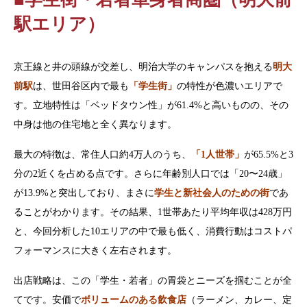
駅エリア）
京王線と井の頭線が交差し、明治大学のキャンパスを抱える
明大
前駅
は、世田谷区内で最も
「学生街」
の特性が色濃いエリアで
す。立地特性は「ベッドタウン性」が61.4%と高いものの、その
中身は他の住宅地と全く異なります。
最大の特徴は、常住人口約4万人のうち、
「1人世帯」
が65.5%と3
分の2近くを占める点です。さらに年齢別人口では「20〜24歳」
が13.9%と突出しており、まさに
学生と新社会人のための街
であ
ることがわかります。その結果、1世帯あたり平均年収は428万円
と、今回分析した10エリアの中で最も低く、消費行動はコストパ
フォーマンスに大きく左右されます。
出店戦略は、この「学生・若者」の胃袋とニーズを掴むことが全
てです。安価で
ボリュームのある飲食店
（ラーメン、カレー、定