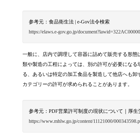
参考元：食品衛生法 | e-Gov法令検索
https://elaws.e-gov.go.jp/document?lawid=322AC0000
一般に、店内で調理して容器に詰めて販売する形態
類や製造の工程によっては、別の許可が必要になる
る、あるいは特定の加工食品を製造して他店へも卸
カテゴリーの許可が求められることがあります。
参考元：PDF営業許可制度の現状について｜厚生
https://www.mhlw.go.jp/content/11121000/000343598.p