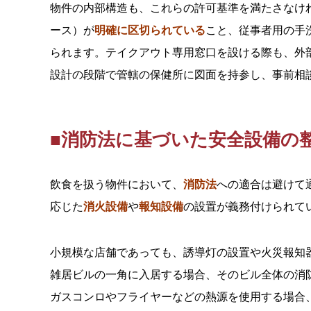
物件の内部構造も、これらの許可基準を満たさなけ
ース）が
明確に区切られている
こと、従事者用の手
られます。テイクアウト専用窓口を設ける際も、外
設計の段階で管轄の保健所に図面を持参し、事前相
■消防法に基づいた安全設備の
飲食を扱う物件において、
消防法
への適合は避けて
応じた
消火設備
や
報知設備
の設置が義務付けられて
小規模な店舗であっても、誘導灯の設置や火災報知
雑居ビルの一角に入居する場合、そのビル全体の消
ガスコンロやフライヤーなどの熱源を使用する場合