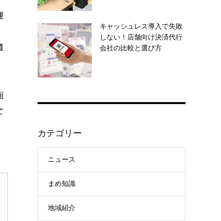
運
キャッシュレス導入で失敗
、
しない！店舗向け決済代行
遵
会社の比較と選び方
面
て
カテゴリー
ニュース
まめ知識
地域紹介