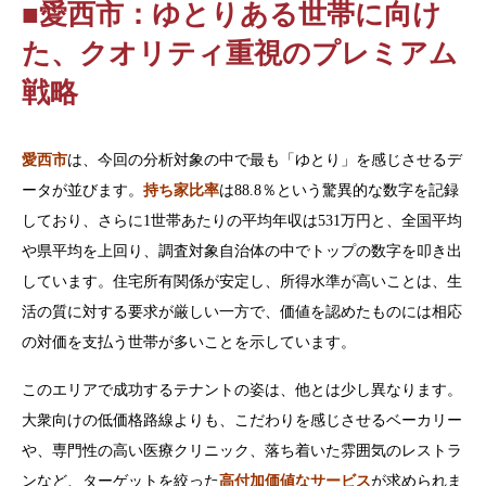
■愛西市：ゆとりある世帯に向け
た、クオリティ重視のプレミアム
戦略
愛西市
は、今回の分析対象の中で最も「ゆとり」を感じさせるデ
ータが並びます。
持ち家比率
は88.8％という驚異的な数字を記録
しており、さらに1世帯あたりの平均年収は531万円と、全国平均
や県平均を上回り、調査対象自治体の中でトップの数字を叩き出
しています。住宅所有関係が安定し、所得水準が高いことは、生
活の質に対する要求が厳しい一方で、価値を認めたものには相応
の対価を支払う世帯が多いことを示しています。
このエリアで成功するテナントの姿は、他とは少し異なります。
大衆向けの低価格路線よりも、こだわりを感じさせるベーカリー
や、専門性の高い医療クリニック、落ち着いた雰囲気のレストラ
ンなど、ターゲットを絞った
高付加価値なサービス
が求められま