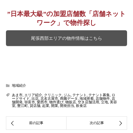
”日本最大級”の加盟店舗数「店舗ネット
ワーク」で物件探し
尾張西部エリアの物件情報はこちら
地域紹介
あま市
,
エリア紹介
,
クリニック
,
ジム
,
テナント
,
テナント募集
,
ロ
ードサイド
,
出店
,
北名古屋市
,
商圏データ
,
地域密着
,
店舗物件
,
店
舗開発
,
弥富市
,
愛西市
,
物件選び
,
物販店
,
空き店舗活用
,
立地
,
美容
室
,
蟹江町
,
貸店舗
,
起業
,
開業
,
開発担当
,
飲食店