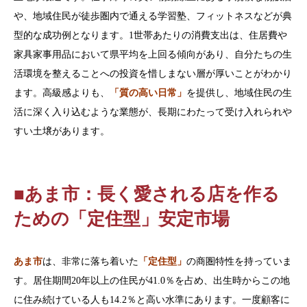
や、地域住民が徒歩圏内で通える学習塾、フィットネスなどが典
型的な成功例となります。1世帯あたりの消費支出は、住居費や
家具家事用品において県平均を上回る傾向があり、自分たちの生
活環境を整えることへの投資を惜しまない層が厚いことがわかり
ます。高級感よりも、
「質の高い日常」
を提供し、地域住民の生
活に深く入り込むような業態が、長期にわたって受け入れられや
すい土壌があります。
■あま市：長く愛される店を作る
ための「定住型」安定市場
あま市
は、非常に落ち着いた
「定住型」
の商圏特性を持っていま
す。居住期間20年以上の住民が41.0％を占め、出生時からこの地
に住み続けている人も14.2％と高い水準にあります。一度顧客に