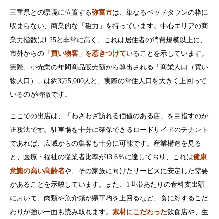
三重県との県境に位置する
弥富市
は、単なるベッドタウンの枠に
収まらない、商業的な「磁力」を持っています。中心エリアの商
業力指数は1.25と非常に高く、これは居住者の消費規模以上に、
市外からの
「買い物客」を惹きつけて
いることを示しています。
実際、小売業の年間商品販売額から算出される「商業人口（買い
物人口）」は約3万5,000人と、実際の常住人口を大きく上回って
いるのが特徴です。
ここでの出店は、「わざわざ訪れる価値のある店」を目指すのが
正攻法です。駐車場を十分に確保できるロードサイドのテナント
であれば、広域からの集客も十分に可能です。産業構造を見る
と、医療・福祉の従業者比率が13.6％に達しており、これは
健康
意識の高い高齢者
や、その家族に向けたサービスに安定した需要
があることを示唆しています。また、1世帯あたりの食料支出額
において、肉類や魚介類が県平均を上回るなど、食に対するこだ
わりが強い一面も読み取れます。
素材にこだわった
飲食店や、生