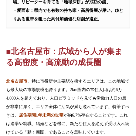
場。リピーターを育てる「地域深耕」が成功の鍵。
・愛西市：県内でも有数の持ち家・高所得層が厚い。ゆと
りある世帯を狙った高付加価値な店舗が適正。
■北名古屋市：広域から人が集ま
る高密度・高流動の成長圏
北名古屋市
、特に市役所や主要駅を擁するエリアは、この地域で
も最大級の市場規模を誇ります。2km圏内の常住人口は約6万
4,000人を超えており、人口ピラミッドを見ても労働力人口の層
が非常に厚く、エリア全体に活気が満ち溢れています。特筆すべ
きは、
居住期間1年未満の世帯
が約6.7%存在することです。これ
は進学や就職、結婚などを機に、新たな住人を絶えず受け入れ続
けている「動く商圏」であることを意味しています。