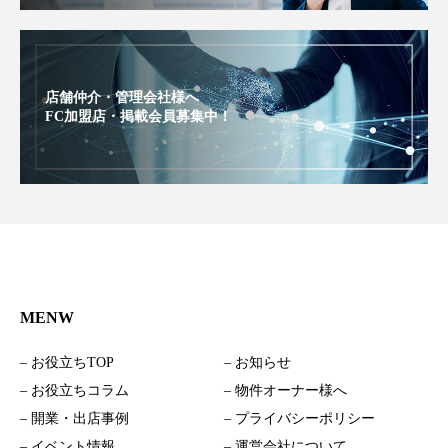
店舗仲介・管理会社様へ
FC加盟店・掲載会員募集中！
MENW
– お役立ちTOP
– お知らせ
– お役立ちコラム
– 物件オーナー様へ
– 開業・出店事例
– プライバシーポリシー
– イベント情報
– 運営会社について