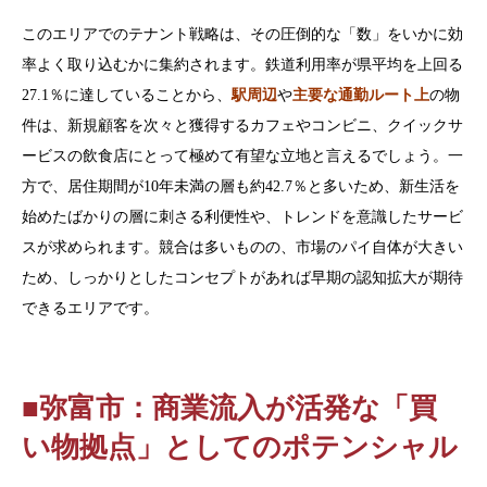
このエリアでのテナント戦略は、その圧倒的な「数」をいかに効
率よく取り込むかに集約されます。鉄道利用率が県平均を上回る
27.1％に達していることから、
駅周辺
や
主要な通勤ルート上
の物
件は、新規顧客を次々と獲得するカフェやコンビニ、クイックサ
ービスの飲食店にとって極めて有望な立地と言えるでしょう。一
方で、居住期間が10年未満の層も約42.7％と多いため、新生活を
始めたばかりの層に刺さる利便性や、トレンドを意識したサービ
スが求められます。競合は多いものの、市場のパイ自体が大きい
ため、しっかりとしたコンセプトがあれば早期の認知拡大が期待
できるエリアです。
■弥富市：商業流入が活発な「買
い物拠点」としてのポテンシャル