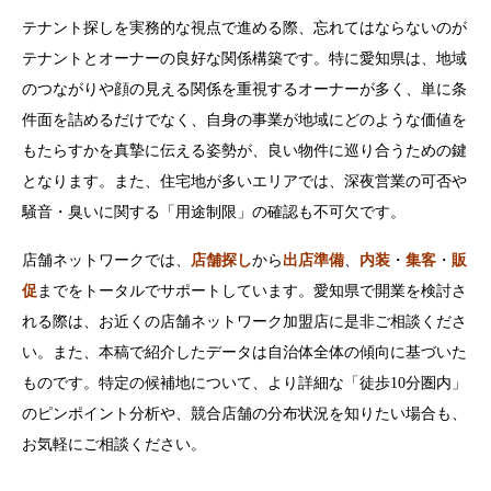
テナント探しを実務的な視点で進める際、忘れてはならないのが
テナントとオーナーの良好な関係構築です。特に愛知県は、地域
のつながりや顔の見える関係を重視するオーナーが多く、単に条
件面を詰めるだけでなく、自身の事業が地域にどのような価値を
もたらすかを真摯に伝える姿勢が、良い物件に巡り合うための鍵
となります。また、住宅地が多いエリアでは、深夜営業の可否や
騒音・臭いに関する「用途制限」の確認も不可欠です。
店舗ネットワークでは、
店舗探し
から
出店準備
、
内装
・
集客
・
販
促
までをトータルでサポートしています。愛知県で開業を検討さ
れる際は、お近くの店舗ネットワーク加盟店に是非ご相談くださ
い。また、本稿で紹介したデータは自治体全体の傾向に基づいた
ものです。特定の候補地について、より詳細な「徒歩10分圏内」
のピンポイント分析や、競合店舗の分布状況を知りたい場合も、
お気軽にご相談ください。