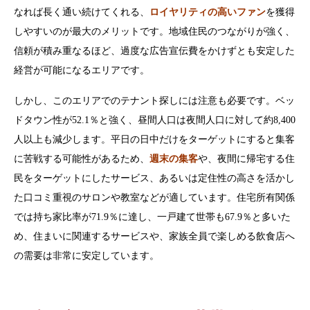
なれば長く通い続けてくれる、
ロイヤリティの高いファン
を獲得
しやすいのが最大のメリットです。地域住民のつながりが強く、
信頼が積み重なるほど、過度な広告宣伝費をかけずとも安定した
経営が可能になるエリアです。
しかし、このエリアでのテナント探しには注意も必要です。ベッ
ドタウン性が52.1％と強く、昼間人口は夜間人口に対して約8,400
人以上も減少します。平日の日中だけをターゲットにすると集客
に苦戦する可能性があるため、
週末の集客
や、夜間に帰宅する住
民をターゲットにしたサービス、あるいは定住性の高さを活かし
た口コミ重視のサロンや教室などが適しています。住宅所有関係
では持ち家比率が71.9％に達し、一戸建て世帯も67.9％と多いた
め、住まいに関連するサービスや、家族全員で楽しめる飲食店へ
の需要は非常に安定しています。