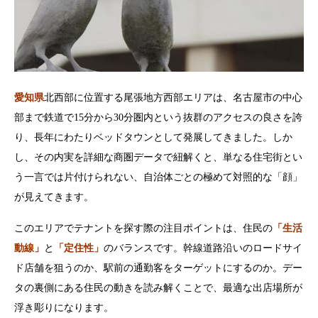
愛知県
北西部に位置する尾張地方西部エリアは、名古屋市の中心
部まで鉄道で15分から30分圏内という抜群のアクセスの良さを誇
り、長年にわたりベッドタウンとして発展してきました。しか
し、その内実を詳細な商圏データで紐解くと、単なる住宅街とい
う一言では片付けられない、自治体ごとの極めて対照的な「顔」
が見えてきます。
このエリアでテナントを探す際の注目ポイントは、住民の
「生活
動線」
と
「定住性」
のバランスです。幹線道路沿いのロードサイ
ド店舗を狙うのか、駅前の通勤客をターゲットにするのか。デー
タの裏側にある住民の動きを読み解くことで、最適な出店場所が
浮き彫りになります。