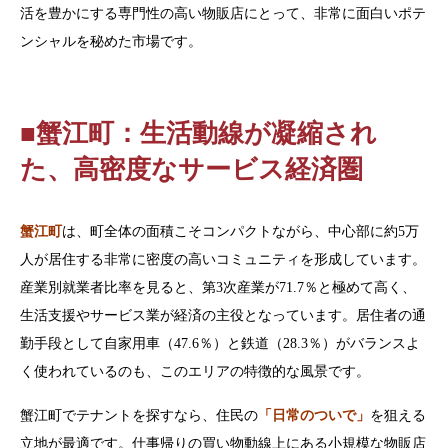
活を豊かにする専門性の高い物販店にとって、非常に面白いポテ
ンシャルを秘めた市場です。
■蟹江町：生活動線が凝縮され
た、高密度なサービス経済圏
蟹江町
は、町全体の面積こそコンパクトながら、中心部に約5万
人が居住する非常に密度の高いコミュニティを形成しています。
産業別就業者比率を見ると、第3次産業が71.7％と極めて高く、
生活支援やサービス業が経済の主役となっています。居住者の通
勤手段として自家用車（47.6％）と鉄道（28.3％）がバランスよ
く使われているのも、このエリアの特徴的な風景です。
蟹江町でテナントを探すなら、住民の
「日常のついで」
を狙える
立地が最適です。仕事帰りの買い物動線上にある小規模な物販店