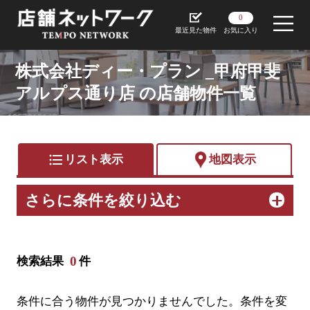
0
最近見た物件
お気に入り
株式会社ディー・プラン _甲府甲斐
アルプス通り店 の店舗物件一覧
format_list_bulleted
リスト表示
地図表示
さらに条件を絞り込む
0
検索結果
件
条件に合う物件が見つかりませんでした。条件を変