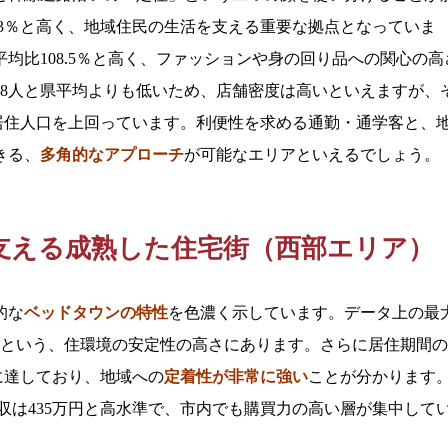
.3％と高く、地域住民の生活を支える重要な拠点となっていま
均比108.5％と高く、ファッションや身の回り品への関心の高
18人と県平均よりも低いため、店舗密度は高いといえますが、
人と居住人口を上回っています。利便性を求める通勤・通学客と、
きる、
多角的なアプローチ
が可能なエリアといえるでしょう。
支える成熟した住宅街（西部エリア）
的な
ベッドタウンの特性
を色濃く示しています。データ上の最
.0％という、住環境の安定性の高さにあります。さらに居住期間
％に達しており、地域への
定着性が非常に強い
ことが分かります
年収は435万円と高水準で、市内でも購買力の高い層が集中して