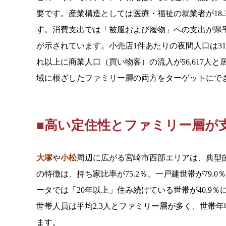
要です。産業構造としては医療・福祉の就業者が18
す。消費支出では「被服および履物」への支出が県平
が示されています。小売店1件あたりの夜間人口は3
れ以上に商業人口（買い物客）の流入が56,617
域に根ざしたファミリー層の両方をターゲットにで
■高い定住性とファミリー層が
大塚
や
小松
周辺に広がる宮崎市西部エリアは、典型
の特徴は、持ち家比率が75.2％、一戸建世帯が79
ータでは「20年以上」住み続けている世帯が40.9
世帯人員は平均2.3人とファミリー層が多く、世帯
ます。