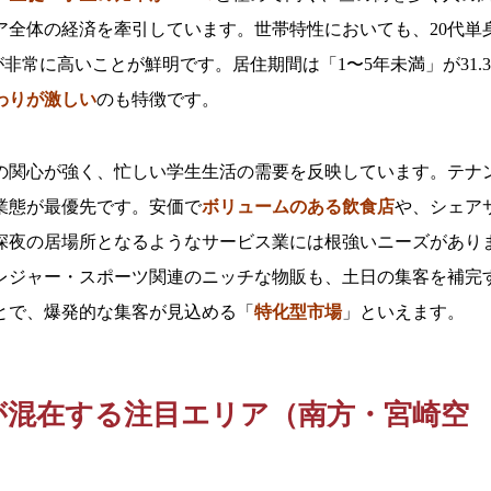
ア全体の経済を牽引しています。世帯特性においても、20代単
が非常に高いことが鮮明です。居住期間は「1〜5年未満」が31.
わりが激しい
のも特徴です。
の関心が強く、忙しい学生生活の需要を反映しています。テナ
業態が最優先です。安価で
ボリュームのある飲食店
や、シェア
深夜の居場所となるようなサービス業には根強いニーズがあり
レジャー・スポーツ関連のニッチな物販も、土日の集客を補完
とで、爆発的な集客が見込める「
特化型市場
」といえます。
が混在する注目エリア（南方・宮崎空