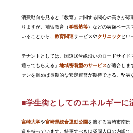
消費動向を見ると「教育」に関する関心の高さが顕
りますが、補習教育（
学習塾等
）などの実額ベース
いることから、
教育関連
サービスや
クリニック
とい
テナントとしては、国道10号線沿いのロードサイ
通ってもらえる」
地域密着型のサービス
が適合しま
ァンを掴めば長期的な安定運営が期待できる、堅実
■学生街としてのエネルギーに
宮崎大学
や
宮崎県総合運動公園
を擁する宮崎市南部
造を持っています。特筆すべきは昼間人口の内訳で