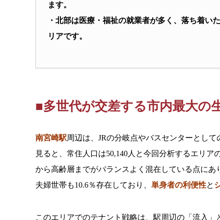
ます。
・北部は医療・福祉の就業者が多く、落ち着い
リアです。
■多世代が交差する市内最大の
南宮崎駅
周辺は、JRの分岐点やバスセンターとして
見ると、常住人口は50,140人と今回分析するエ
から高齢層までがバランスよく混在している点にあり
夫婦世帯も10.6％存在しており、
単身者の利便性
と
このエリアでのテナント戦略は、駅周辺の「流入」